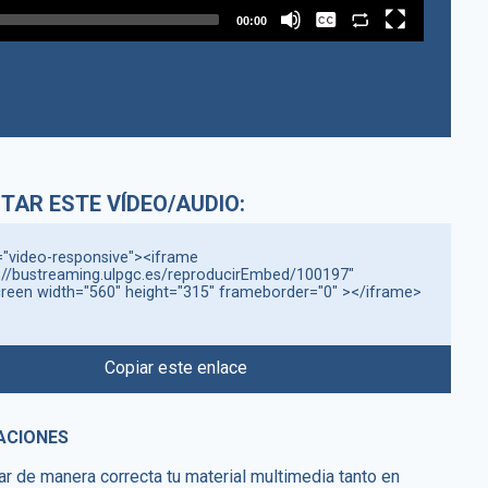
Inglés
00:00
Español
Sin subtítulo
TAR ESTE VÍDEO/AUDIO:
="video-responsive"><iframe 
://bustreaming.ulpgc.es/reproducirEmbed/100197" 
creen width="560" height="315" frameborder="0" ></iframe>
Copiar este enlace
ACIONES
ar de manera correcta tu material multimedia tanto en