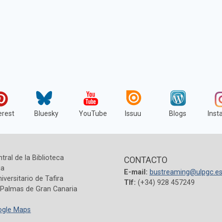
erest
Bluesky
YouTube
Issuu
Blogs
Inst
ntral de la Biblioteca
CONTACTO
ia
E-mail:
bustreaming@ulpgc.e
versitario de Tafira
Tlf:
(+34) 928 457249
 Palmas de Gran Canaria
ogle Maps