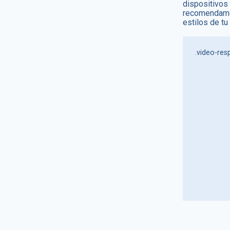
dispositivos
recomendamos
estilos de tu
.video-resp
                        positio
                        padding-bottom: 56.25%
                        padding-top: 30px; /
                        
                        overf
                  
                    .video-responsive i
                    .video-responsive o
                    .video-responsive e
                        positio
                      
                       
                        wi
                        he