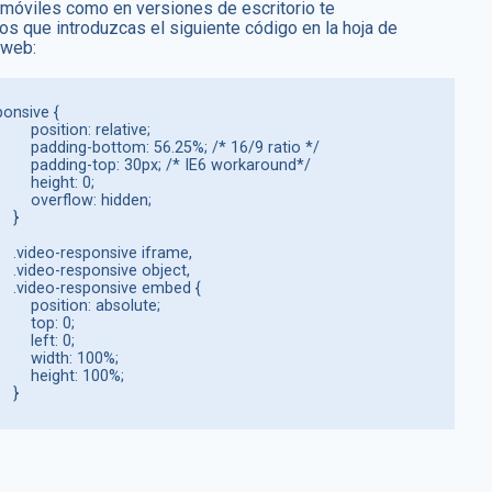
 móviles como en versiones de escritorio te
 que introduzcas el siguiente código en la hoja de
 web:
onsive {

n: relative;

; /* 16/9 ratio */

* IE6 workaround*/

height: 0;

low: hidden;

  }

frame,

bject,

mbed {

n: absolute;

  top: 0;

 left: 0;

dth: 100%;

ight: 100%;

                    }