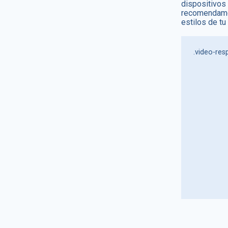
dispositivos
recomendamos
estilos de tu
.video-resp
                        positio
                        padding-bottom: 56.25%
                        padding-top: 30px; /
                        
                        overf
                  
                    .video-responsive i
                    .video-responsive o
                    .video-responsive e
                        positio
                      
                       
                        wi
                        he