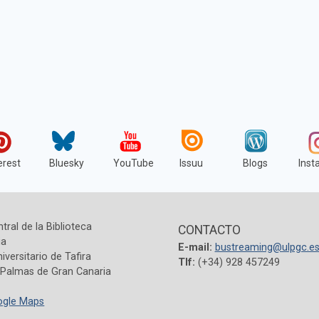
erest
Bluesky
YouTube
Issuu
Blogs
Inst
ntral de la Biblioteca
CONTACTO
ia
E-mail:
bustreaming@ulpgc.e
versitario de Tafira
Tlf:
(+34) 928 457249
 Palmas de Gran Canaria
ogle Maps