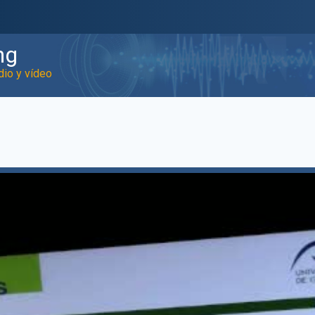
ng
dio y vídeo