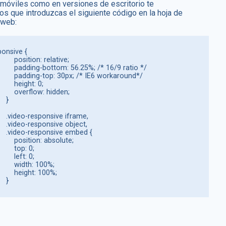
 móviles como en versiones de escritorio te
 que introduzcas el siguiente código en la hoja de
 web:
onsive {

n: relative;

; /* 16/9 ratio */

* IE6 workaround*/

height: 0;

low: hidden;

  }

frame,

bject,

mbed {

n: absolute;

  top: 0;

 left: 0;

dth: 100%;

ight: 100%;

                    }