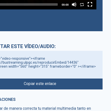
00:00
TAR ESTE VÍDEO/AUDIO:
="video-responsive"><iframe 
://bustreaming.ulpgc.es/reproducirEmbed/14436" 
creen width="560" height="315" frameborder="0" ></iframe>
Copiar este enlace
ACIONES
ar de manera correcta tu material multimedia tanto en